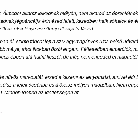
tér. Álmodni akarsz lelkednek mélyén, nem akarod az ébrenlétnek 
adnak jégpáncélja érintésed felett, kezedben halk sóhajok és ér
k az utca fénye és eltompult zaja is Veled.
an él, szinte táncot lejt a szív egy magányos utca belső udvará
őbb mélye, ahol titokban őrzöl engem. Féltésedben elmerülök,
pp éppen alá hullni készül, de még nem engeded el magadtól,
és hűvös markolatát, érzed a kezemnek lenyomatát, amivel érint
rülsz a lélek óceánba és átölelsz mélyen magadban. Nem enged
át. Minden időben az Időtlenségen át.
»