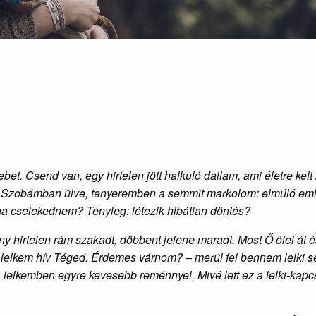
. Csend van, egy hirtelen jött halkuló dallam, ami életre kelt 
k. Szobámban ülve, tenyeremben a semmit markolom: elmúló eml
lna cselekednem? Tényleg: létezik hibátlan döntés?
 hirtelen rám szakadt, döbbent jelene maradt. Most Ő ölel át é
lelkem hív Téged. Érdemes várnom? – merül fel bennem lelki 
lelkemben egyre kevesebb reménnyel. Mivé lett ez a lelki-kapc