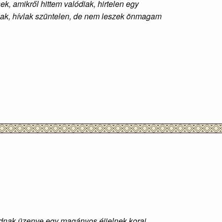
k, amikről hittem valódiak, hirtelen egy
rlak, hívlak szüntelen, de nem leszek önmagam
adnak üzenve egy magányos éjjelnek korai