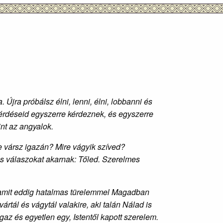
jra próbálsz élni, lenni, élni, lobbanni és
érdéseid egyszerre kérdeznek, és egyszerre
nt az angyalok.
re vársz igazán? Mire vágyik szíved?
s válaszokat akarnak: Tőled. Szerelmes
, amit eddig hatalmas türelemmel Magadban
ártál és vágytál valakire, aki talán Nálad is
igaz és egyetlen egy, Istentől kapott szerelem.