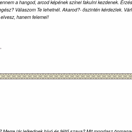
bennem a hangod, arcod képének színei fakulni kezdenek. Érzése
 egész? Válaszom Te lehetnél. Akarod?- őszintén kérdezlek. Vá
 elvesz, hanem felemel!
»
r? Merre jár lelkednek hívó és féltő szava? Mit mondasz önmag