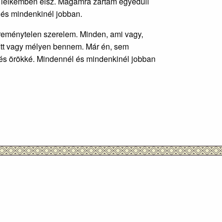
, lelkemben élsz. Magamra zártam egyedüli
 és mindenkinél jobban.
reménytelen szerelem. Minden, ami vagy,
. Itt vagy mélyen bennem. Már én, sem
l és örökké. Mindennél és mindenkinél jobban