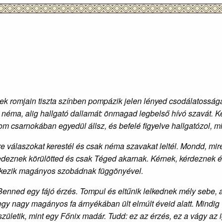
romjain tiszta színben pompázik jelen lényed csodálatossága. Ú
néma, alig hallgató dallamát: önmagad legbelső hívó szavát. K
 csarnokában egyedül állsz, és befelé figyelve hallgatózol, mi
dre válaszokat kerestél és csak néma szavakat leltél. Mondd, mi
eznek körülötted és csak Téged akarnak. Kérnek, kérdeznek é
lelkezik magányos szobádnak függönyével.
 Benned egy fájó érzés. Tompul és eltűnik lelkednek mély sebe
 egy nagy magányos fa árnyékában ült elmúlt éveid alatt. Mindig v
születik, mint egy Főnix madár. Tudd: ez az érzés, ez a vágy az 