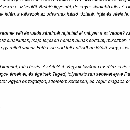
évekre a szívedtől. Befelé figyelnél, de egyre távolabb látsz és 
k falán, a válaszok az udvarnak hátsó tűzfalán írják és vésik fe
dnek vélt és valós sérelmét rejtetted el mélyen a szívedbe? Ké
 elhalkultak, majd teljesen némán állnak sorfalat, miközben 
egy rejtett válasz Feléd: ne add fel!
Lelkedben túlélő vagy, szí
keresel, más érzést és érintést. Vágyak tavában merülsz el és 
gok érnek el, és égetnek Téged, folyamatosan sebeket ejtve Rajt
et vigyen és fogadjon, szerelem keressen, és végül magába olvas
»