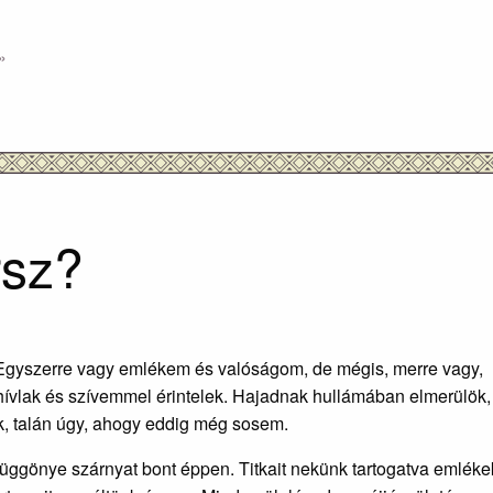
»
rsz?
yszerre vagy emlékem és valóságom, de mégis, merre vagy, hol 
 hívlak és szívemmel érintelek. Hajadnak hullámában elmerülök,
lek, talán úgy, ahogy eddig még sosem.
te függönye szárnyat bont éppen. Titkait nekünk tartogatva emlé