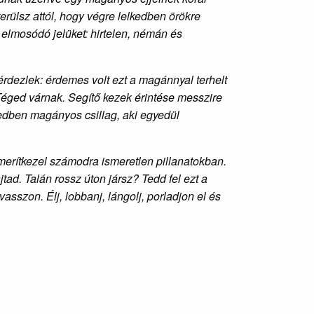
kerülsz attól, hogy végre lelkedben örökre
l elmosódó jelüket: hirtelen, némán és
rdezlek: érdemes volt ezt a magánnyal terhelt
Téged várnak. Segítő kezek érintése messzire
vedben magányos csillag, aki egyedül
merítkezel számodra ismeretlen pillanatokban.
ad. Talán rossz úton jársz? Tedd fel ezt a
szon. Élj, lobbanj, lángolj, porladjon el és