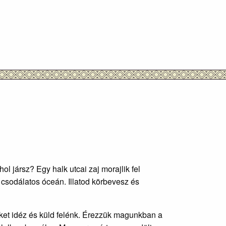
jársz? Egy halk utcai zaj morajlik fel
 csodálatos óceán. Illatod körbevesz és
keket idéz és küld felénk. Érezzük magunkban a