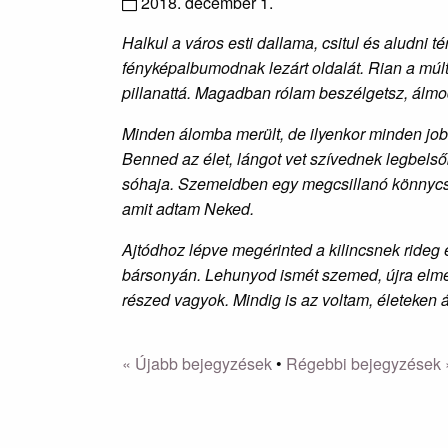
2018. december 1.
Halkul a város esti dallama, csitul és aludni 
fényképalbumodnak lezárt oldalát. Rian a múlt
pillanattá.
Magadban rólam beszélgetsz, álmodi
Minden álomba merült, de ilyenkor minden jobb
Benned az élet, lángot vet szívednek legbels
sóhaja.
Szemeidben egy megcsillanó könnycse
amit adtam Neked.
Ajtódhoz lépve megérinted a kilincsnek rideg 
bársonyán. Lehunyod ismét szemed, újra elme
részed vagyok. Mindig is az voltam, életeken 
« Újabb bejegyzések
•
Régebbi bejegyzések 