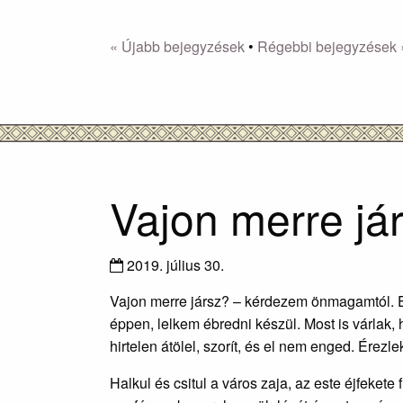
« Újabb bejegyzések
•
Régebbi bejegyzések 
Vajon merre já
2019. július 30.
Vajon merre jársz? – kérdezem önmagamtól. Eg
éppen, lelkem ébredni készül. Most is várlak,
hirtelen átölel, szorít, és el nem enged. Érez
Halkul és csitul a város zaja, az este éjfeke