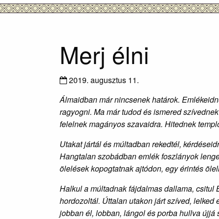
Merj élni
2019. augusztus 11.
Álmaidban már nincsenek határok. Emlékeidnek 
ragyogni. Ma már tudod és ismered szívednek 
felelnek magányos szavaidra. Hitednek templom
Utakat jártál és múltadban rekedtél, kérdései
Hangtalan szobádban emlék foszlányok lenged
ölelések kopogtatnak ajtódon, egy érintés ö
Halkul a múltadnak fájdalmas dallama, csitul
hordozoltál. Úttalan utakon járt szíved, lelked
jobban él, lobban, lángol és porba hullva újjá 