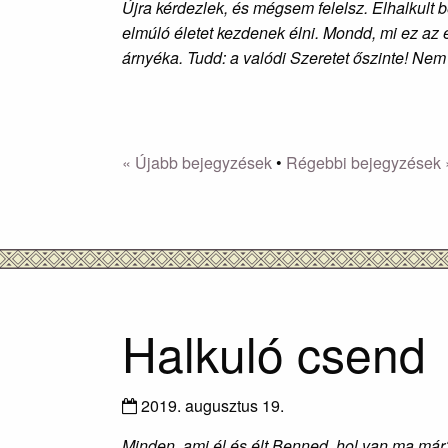
Újra kérdezlek, és mégsem felelsz. Elhalkult 
elmúló életet kezdenek élni. Mondd, mi ez az
árnyéka. Tudd: a valódi Szeretet őszinte! Nem
« Újabb bejegyzések
•
Régebbi bejegyzések 
Halkuló csend
2019. augusztus 19.
Minden, ami él és élt Benned, hol van ma má