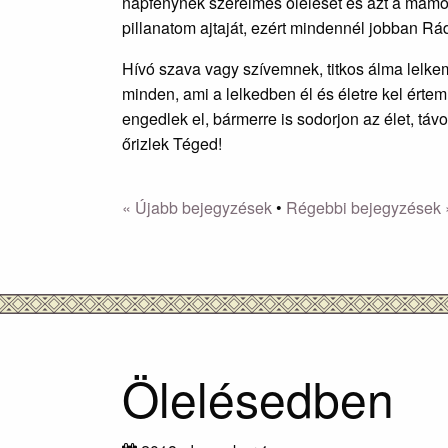
napfénynek szerelmes ölelését és azt a mámo
pillanatom ajtaját, ezért mindennél jobban 
Hívó szava vagy szívemnek, titkos álma lelk
minden, ami a lelkedben él és életre kel érte
engedlek el, bármerre is sodorjon az élet, tá
őrizlek Téged!
« Újabb bejegyzések
•
Régebbi bejegyzések 
Ölelésedben