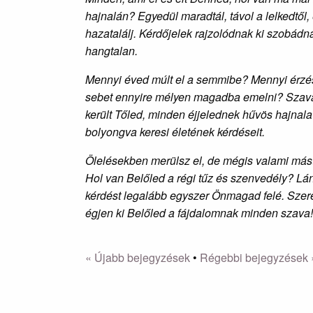
hajnalán? Egyedül maradtál, távol a lelkedtől, 
hazatalálj. Kérdőjelek rajzolódnak ki szobádna
hangtalan.
Mennyi éved múlt el a semmibe? Mennyi érzése
sebet ennyire mélyen magadba emelni? Szavaid
került Tőled, minden éjjelednek hűvös hajnala 
bolyongva keresi életének kérdéseit.
Ölelésekben merülsz el, de mégis valami mást 
Hol van Belőled a régi tűz és szenvedély? Lán
kérdést legalább egyszer Önmagad felé. Szeret
égjen ki Belőled a fájdalomnak minden szava!
« Újabb bejegyzések
•
Régebbi bejegyzések 