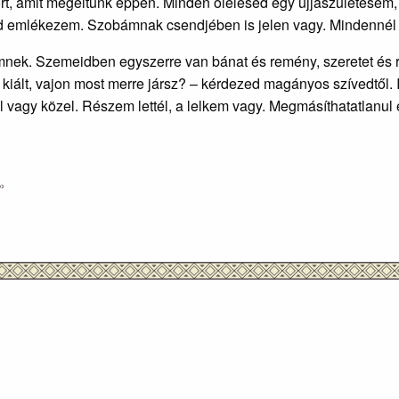
rt, amit megéltünk éppen. Minden ölelésed egy újjászületésem
Rád emlékezem. Szobámnak csendjében is jelen vagy. Mindennél
emnek. Szemeidben egyszerre van bánat és remény, szeretet és 
m kiált, vajon most merre jársz? – kérdezed magányos szívedtől
vol vagy közel. Részem lettél, a lelkem vagy. Megmásíthatatlanu
»