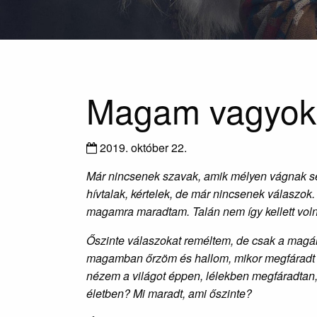
Magam vagyok
2019. október 22.
Már nincsenek szavak, amik mélyen vágnak sebet
hívtalak, kértelek, de már nincsenek válaszo
magamra maradtam.
Talán nem így kellett vo
Őszinte válaszokat reméltem, de csak a magány
magamban őrzöm és hallom, mikor megfáradt 
nézem a világot éppen, lélekben megfáradtan, 
életben? Mi maradt, ami őszinte?