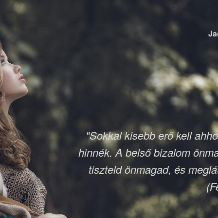
Ja
"Sokkal kisebb erő kell ahh
hinnék. A belső bizalom önm
tiszteld önmagad, és meglát
(F