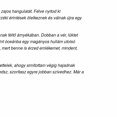
zajos hangulatát. Félve nyitod ki
zéki érintések ölelkeznek és válnak újra egy
nak féltő árnyékában. Dobban a vér, lüktet
 mint óceánba egy magányos hullám utolsó
 mert benne is érzed emlékemet, mindent,
ettelek, ahogy simítottam végig hajadnak
sz, szorítasz egyre jobban szívedhez. Már a