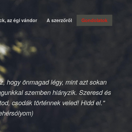
ck, az égi vándor
A szerzőről
Gondolatok
oz, hogy önmagad légy, mint azt sokan
agunkkal szemben hiányzik. Szeresd és
od, csodák történnek veled! Hidd el."
ehérsólyom)