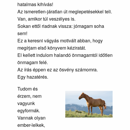
hatalmas kihívás!
Az ismeretlen-járatlan út meglepetésekkel teli.
Van, amikor túl veszélyes is.
Sokan ettől riadnak vissza: jómagam soha
sem!
Ez a keresni vágyás motivált abban, hogy
megírjam első könyvem kéziratát.
El kellett indulom halandó önmagamtól időtlen
önmagam felé.
Az írás éppen ez az ösvény számomra.
Egy hazatérés.
Tudom és
érzem, nem
vagyunk
egyformák.
Vannak olyan
ember-lelkek,