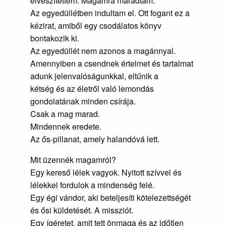
elveszítettem. Magamra maradtam.
Az egyedüllétben indultam el. Ott fogant ez a
kézirat, amiből egy csodálatos könyv
bontakozik ki.
Az egyedüllét nem azonos a magánnyal.
Amennyiben a csendnek értelmet és tartalmat
adunk jelenvalóságunkkal, eltűnik a
kétség és az életről való lemondás
gondolatának minden csírája.
Csak a mag marad.
Mindennek eredete.
Az ős-pillanat, amely halandóvá lett.
Mit üzennék magamról?
Egy kereső lélek vagyok. Nyitott szívvel és
lélekkel fordulok a mindenség felé.
Egy égi vándor, aki beteljesíti kötelezettségét
és ősi küldetését. A missziót.
Egy ígéretet, amit tett önmaga és az időtlen