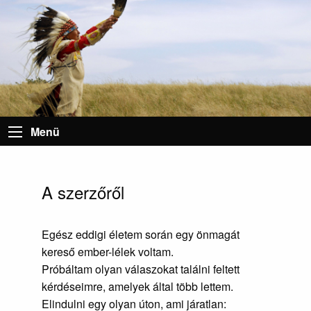
Menü
A szerzőről
Egész eddigi életem során egy önmagát
kereső ember-lélek voltam.
Próbáltam olyan válaszokat találni feltett
kérdéseimre, amelyek által több lettem.
Elindulni egy olyan úton, ami járatlan: