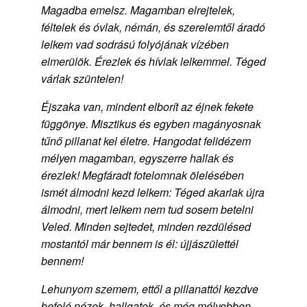
Magadba emelsz. Magamban elrejtelek,
féltelek és óvlak, némán, és szerelemtől áradó
lelkem vad sodrású folyójának vízében
elmerülök. Érezlek és hívlak lelkemmel. Téged
várlak szüntelen!
Éjszaka van, mindent elborít az éjnek fekete
függönye. Misztikus és egyben magányosnak
tűnő pillanat kel életre. Hangodat felidézem
mélyen magamban, egyszerre hallak és
érezlek! Megfáradt fotelomnak ölelésében
ismét álmodni kezd lelkem: Téged akarlak újra
álmodni, mert lelkem nem tud sosem betelni
Veled. Minden sejtedet, minden rezdülésed
mostantól már bennem is él: újjászülettél
bennem!
Lehunyom szemem, ettől a pillanattól kezdve
befelé nézek, hallgatok, és még mélyebben