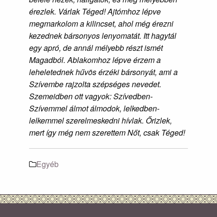
érezlek. Várlak Téged! Ajtómhoz lépve
megmarkolom a kilincset, ahol még érezni
kezednek bársonyos lenyomatát. Itt hagytál
egy apró, de annál mélyebb részt ismét
Magadból. Ablakomhoz lépve érzem a
leheletednek hűvös érzéki bársonyát, ami a
Szívembe rajzolta szépséges nevedet.
Szemeidben ott vagyok: Szívedben-
Szívemmel álmot álmodok, lelkedben-
lelkemmel szerelmeskedni hívlak. Őrizlek,
mert így még nem szerettem Nőt, csak Téged!
Egyéb