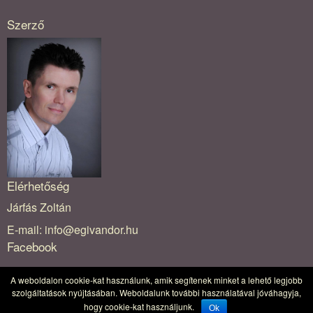
Szerző
Elérhetőség
Járfás Zoltán
E-mail:
info@egivandor.hu
Facebook
A weboldalon cookie-kat használunk, amik segítenek minket a lehető legjobb
2016 Jack, az égi vándor - Minden jog fenntartva!
szolgáltatások nyújtásában. Weboldalunk további használatával jóváhagyja,
hogy cookie-kat használjunk.
Ok