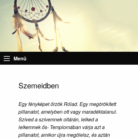
Menü
Szemeidben
Egy fényképet őrzök Rólad. Egy megörökített
pillanatot, amelyben ott vagy maradéktalanul.
Szíved a szívemnek oltárán, lelked a
lelkemnek ős- Templomában várja azt a
pillanatot, amikor újra megölelsz, és aztán